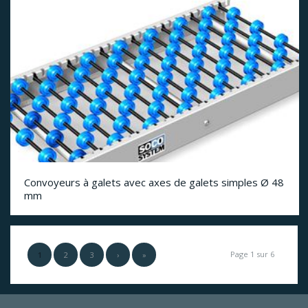
Convoyeurs à galets avec axes de galets simples Ø 48
mm
Page 1 sur 6
1
2
3
›
»