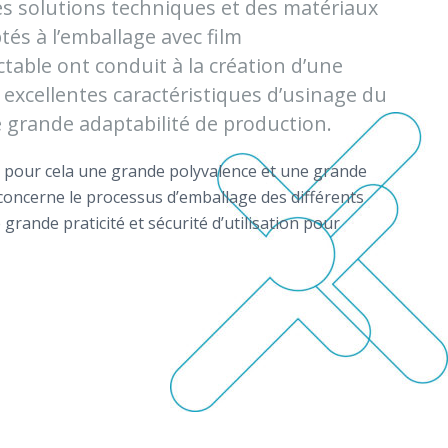
s solutions techniques et des matériaux
tés à l’emballage avec film
table ont conduit à la création d’une
excellentes caractéristiques d’usinage du
e grande adaptabilité de production.
 pour cela une grande polyvalence et une grande
 concerne le processus d’emballage des différents
e grande praticité et sécurité d’utilisation pour