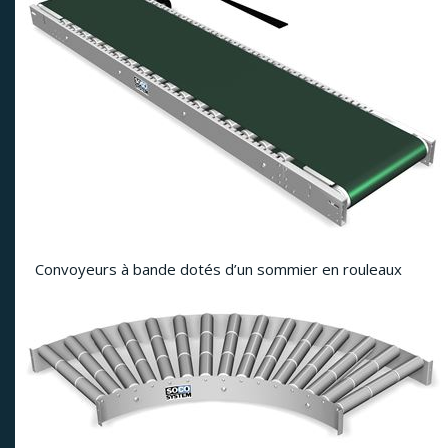
Convoyeurs à bande dotés d’un sommier en rouleaux