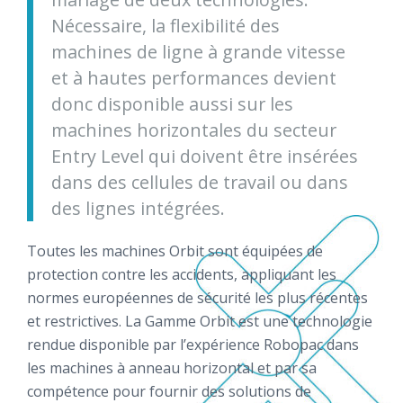
Nécessaire, la flexibilité des
machines de ligne à grande vitesse
et à hautes performances devient
donc disponible aussi sur les
machines horizontales du secteur
Entry Level qui doivent être insérées
dans des cellules de travail ou dans
des lignes intégrées.
Toutes les machines Orbit sont équipées de
protection contre les accidents, appliquant les
normes européennes de sécurité les plus récentes
et restrictives. La Gamme Orbit est une technologie
rendue disponible par l’expérience Robopac dans
les machines à anneau horizontal et par sa
compétence pour fournir des solutions de