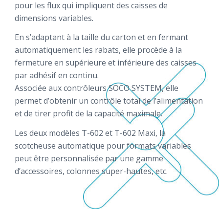
pour les flux qui impliquent des caisses de
dimensions variables.
En s’adaptant à la taille du carton et en fermant
automatiquement les rabats, elle procède à la
fermeture en supérieure et inférieure des caisses
par adhésif en continu.
Associée aux contrôleurs SOCO SYSTEM, elle
permet d’obtenir un contrôle total de l’alimentation
et de tirer profit de la capacité maximale.
Les deux modèles T-602 et T-602 Maxi, la
scotcheuse automatique pour formats variables
peut être personnalisée par une gamme
d’accessoires, colonnes super-hautes, etc.