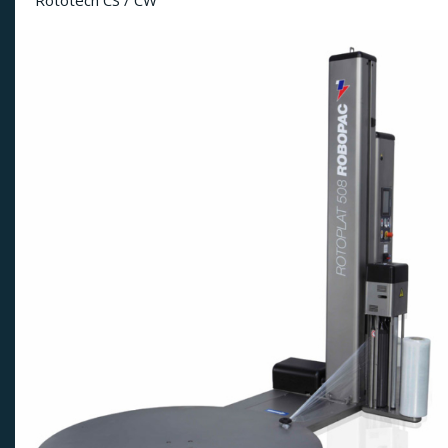
Rototech CS / CW