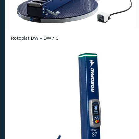
Rotoplat DW – DW / C