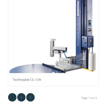
Technoplat CS / CW
1
2
3
Page 1 sur 3